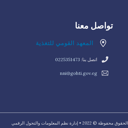
تواصل معنا
المعهد القومي للتغذية
اتصل بنا:
0225351473
nni@gohti.gov.eg
فوظة © 2022 • إدارة نظم المعلومات والتحول الرقمي