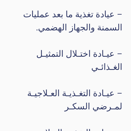
– عيادة تغذية ما بعد عمليات
السمنة والجهاز الهضمي.
– عيـادة اختـلال التمثيـل
الغـذائـي
– عيـادة التغـذيـة العـلاجيـة
لمـرضي السكـر