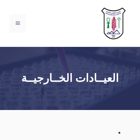
نتقل
لى
لمحتوى
القائمة
العيــادات الخــارجيــة