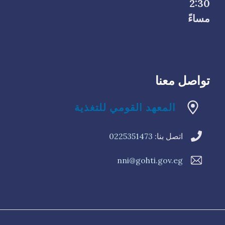
2:30
مساءً
تواصل معنا
المعهد القومي للتغذية
اتصل بنا:
0225351473
nni@gohti.gov.eg