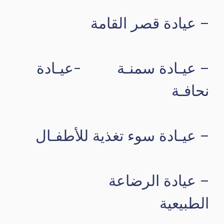
– عيادة قصر القامة
– عيـادة سمنـة -عيـادة
نحافـة
– عيـادة سوء تغذية للأطفـال
– عيادة الرضاعة
الطبيعية