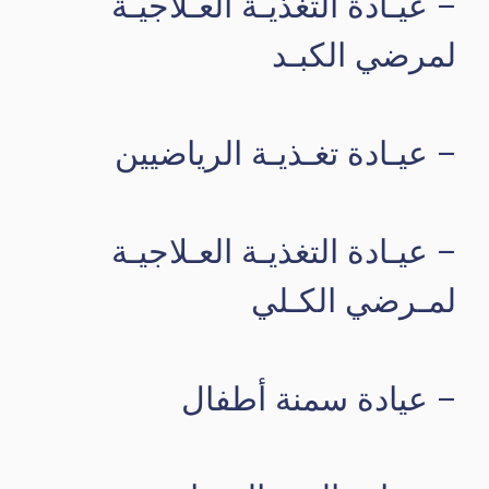
– عيـادة التغذيـة العـلاجيـة
لمرضي الكبـد
– عيـادة تغـذيـة الرياضيين
– عيـادة التغذيـة العـلاجيـة
لمـرضي الكـلي
– عيادة سمنة أطفال